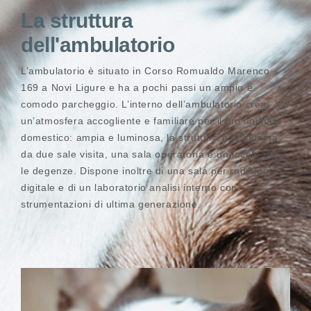
La struttura
dell'ambulatorio
L’ambulatorio è situato in Corso Romualdo Marenco
169 a Novi Ligure e ha a pochi passi un ampio e
comodo parcheggio. L’interno dell’ambulatorio crea
un’atmosfera accogliente e familiare per il tuo animale
domestico: ampia e luminosa, la struttura è composta
da due sale visita, una sala operatoria e un locale per
le degenze. Dispone inoltre di una sala per radiologia
digitale e di un laboratorio analisi interno con
strumentazioni di ultima generazione.